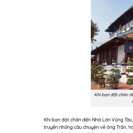
Khi bạn đặt chân đ
Khi bạn đặt chân đến Nhà Lớn Vũng Tàu, 
truyền những câu chuyện về ông Trần, ha