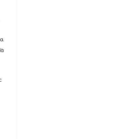
g
a.
là
c