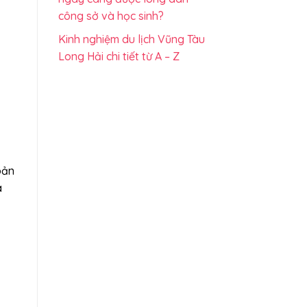
công sở và học sinh?
Kinh nghiệm du lịch Vũng Tàu
Long Hải chi tiết từ A – Z
bản
a