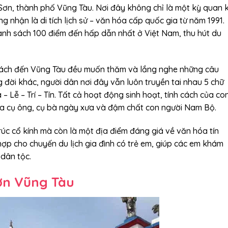
ơn, thành phố Vũng Tàu. Nơi đây không chỉ là một kỳ quan k
nhận là di tích lịch sử – văn hóa cấp quốc gia từ năm 1991.
nh sách 100 điểm đến hấp dẫn nhất ở Việt Nam, thu hút du
hách đến Vũng Tàu đều muốn thăm và lắng nghe những câu
 đời khác, người dân nơi đây vẫn luôn truyền tai nhau 5 chữ
Lễ – Trí – Tín. Tất cả hoạt động sinh hoạt, tính cách của co
a cụ ông, cụ bà ngày xưa và đậm chất con người Nam Bộ.
rúc cổ kính mà còn là một địa điểm đáng giá về văn hóa tín
hợp cho chuyến du lịch gia đình có trẻ em, giúp các em khám
 dân tộc.
ơn Vũng Tàu