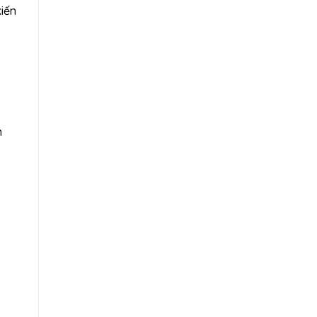
iến
n