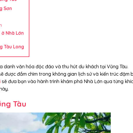
ng Sơn
n
 ở Nhà Lớn
g Tàu Long
a danh văn hóa độc đáo và thu hút du khách tại Vũng Tàu.
 được đắm chìm trong không gian lịch sử và kiến trúc đậm 
i
sẽ đưa bạn vào hành trình khám phá Nhà Lớn qua từng khí
này.
ũng Tàu