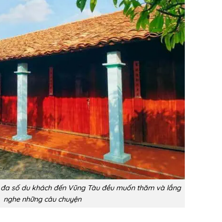
 đa số du khách đến Vũng Tàu đều muốn thăm và lắng
nghe những câu chuyện