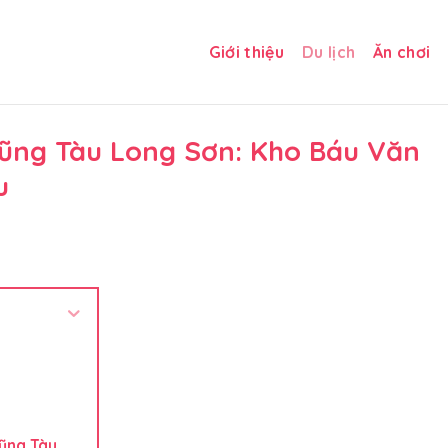
Giới thiệu
Du lịch
Ăn chơi
ng Tàu Long Sơn: Kho Báu Văn
u
ũng Tàu