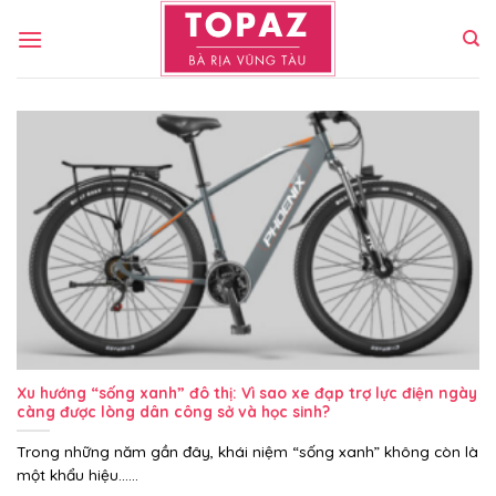
Bỏ
qua
nội
dung
Xu hướng “sống xanh” đô thị: Vì sao xe đạp trợ lực điện ngày
càng được lòng dân công sở và học sinh?
Trong những năm gần đây, khái niệm “sống xanh” không còn là
một khẩu hiệu......