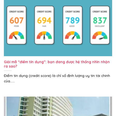
Giải mã “điểm tín dụng”: bạn đang được hệ thống nhìn nhận
ra sao?
Điểm tín dụng (credit score) là chỉ số định lượng uy tín tài chính
của......