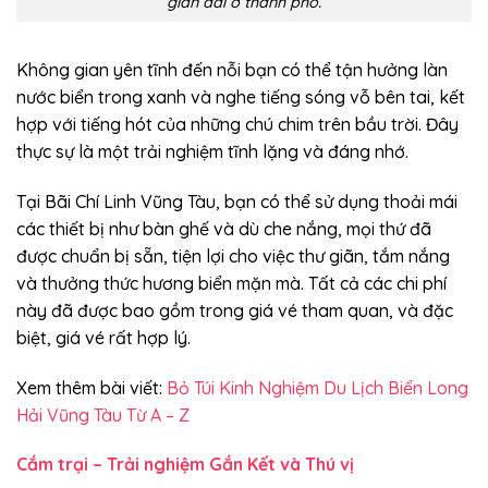
gian dài ở thành phố.
Không gian yên tĩnh đến nỗi bạn có thể tận hưởng làn
nước biển trong xanh và nghe tiếng sóng vỗ bên tai, kết
hợp với tiếng hót của những chú chim trên bầu trời. Đây
thực sự là một trải nghiệm tĩnh lặng và đáng nhớ.
Tại Bãi Chí Linh Vũng Tàu, bạn có thể sử dụng thoải mái
các thiết bị như bàn ghế và dù che nắng, mọi thứ đã
được chuẩn bị sẵn, tiện lợi cho việc thư giãn, tắm nắng
và thưởng thức hương biển mặn mà. Tất cả các chi phí
này đã được bao gồm trong giá vé tham quan, và đặc
biệt, giá vé rất hợp lý.
Xem thêm bài viết:
Bỏ Túi Kinh Nghiệm Du Lịch Biển Long
Hải Vũng Tàu Từ A – Z
Cắm trại – Trải nghiệm Gắn Kết và Thú vị