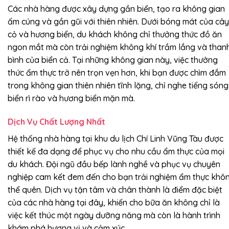
Các nhà hàng được xây dựng gần biển, tạo ra không gian
ấm cúng và gần gũi với thiên nhiên. Dưới bóng mát của cây
cỏ và hương biển, du khách không chỉ thưởng thức đồ ăn
ngon mắt mà còn trải nghiệm không khí trầm lắng và than
bình của biển cả. Tại những không gian này, việc thưởng
thức ẩm thực trở nên trọn vẹn hơn, khi bạn được chìm đắm
trong không gian thiên nhiên tĩnh lặng, chỉ nghe tiếng sóng
biển rì rào và hương biển mặn mà.
Dịch Vụ Chất Lượng Nhất
Hệ thống nhà hàng tại khu du lịch Chí Linh Vũng Tàu được
thiết kế đa dạng để phục vụ cho nhu cầu ẩm thực của mọi
du khách. Đội ngũ đầu bếp lành nghề và phục vụ chuyên
nghiệp cam kết đem đến cho bạn trải nghiệm ẩm thực khô
thể quên. Dịch vụ tận tâm và chân thành là điểm đặc biệt
của các nhà hàng tại đây, khiến cho bữa ăn không chỉ là
việc kết thúc một ngày dưỡng năng mà còn là hành trình
khám phá hương vị và cảm xúc.