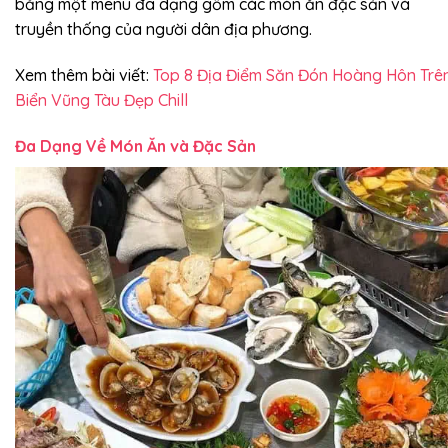
bằng một menu đa dạng gồm các món ăn đặc sản và
truyền thống của người dân địa phương.
Xem thêm bài viết:
Top 8 Địa Điểm Săn Đón Hoàng Hôn Trê
Biển Vũng Tàu Đẹp Chill
Đa Dạng Về Món Ăn và Đặc Sản