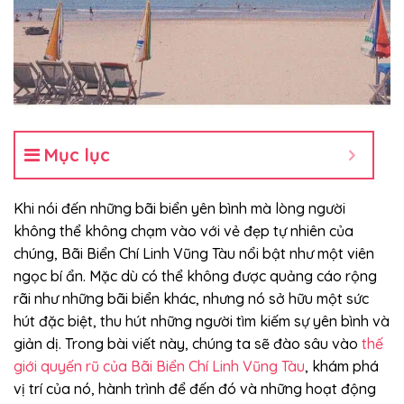
Mục lục
Khi nói đến những bãi biển yên bình mà lòng người
không thể không chạm vào với vẻ đẹp tự nhiên của
chúng, Bãi Biển Chí Linh Vũng Tàu nổi bật như một viên
ngọc bí ẩn. Mặc dù có thể không được quảng cáo rộng
rãi như những bãi biển khác, nhưng nó sở hữu một sức
hút đặc biệt, thu hút những người tìm kiếm sự yên bình và
giản dị. Trong bài viết này, chúng ta sẽ đào sâu vào
thế
giới quyến rũ của Bãi Biển Chí Linh Vũng Tàu
, khám phá
vị trí của nó, hành trình để đến đó và những hoạt động