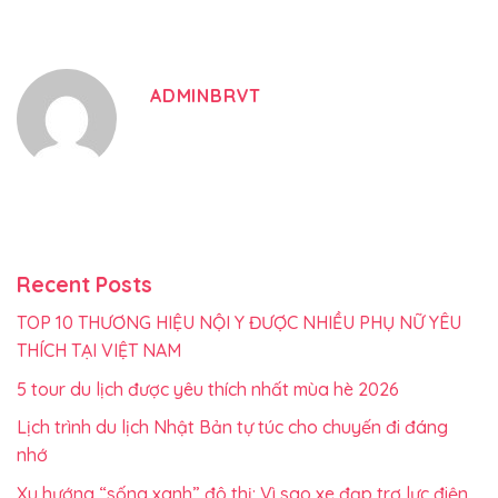
ADMINBRVT
Recent Posts
TOP 10 THƯƠNG HIỆU NỘI Y ĐƯỢC NHIỀU PHỤ NỮ YÊU
THÍCH TẠI VIỆT NAM
5 tour du lịch được yêu thích nhất mùa hè 2026
Lịch trình du lịch Nhật Bản tự túc cho chuyến đi đáng
nhớ
Xu hướng “sống xanh” đô thị: Vì sao xe đạp trợ lực điện