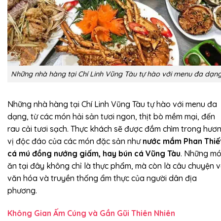
Những nhà hàng tại Chí Linh Vũng Tàu tự hào với menu đa dạn
Những nhà hàng tại Chí Linh Vũng Tàu tự hào với menu đa
dạng, từ các món hải sản tươi ngon, thịt bò mềm mại, đến
rau cải tươi sạch. Thực khách sẽ được đắm chìm trong hươ
vị độc đáo của các món đặc sản như
nước mắm Phan Thiế
cá mú đồng nướng giấm, hay bún cá Vũng Tàu
. Những m
ăn tại đây không chỉ là thực phẩm, mà còn là câu chuyện 
văn hóa và truyền thống ẩm thực của người dân địa
phương.
Không Gian Ấm Cúng và Gần Gũi Thiên Nhiên