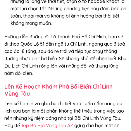
những lo lắng về thời tiết, chọn ô tô hoặc xe khách là
một lựa chọn tốt. Những phương tiện này đảm bảo an
toàn, thoải mái và không bị ảnh hưởng bởi thời tiết
không mong muốn.
Hướng dẫn đường đi: Từ Thành Phố Hồ Chí Minh, bạn sẽ
đi theo Quốc Lộ 51 đến ngã tư Chí Linh, ngang qua 3 toà
cao ốc 18 tầng, sau đó rẽ trái và tiếp tục chạy thẳng
đường nhựa dọc bờ biển. Sẽ không khó để nhận biết Khu
Du Lịch Chí Linh rộng lớn với những đồi và thung lũng
nằm đối diện.
Lên Kế Hoạch Khám Phá Bãi Biển Chí Linh
Vũng Tàu
Lên kế hoạch và ghi chú chi tiết vào cuốn cẩm nang du
lịch của bạn là một phần không thể thiếu trong việc tạo
nên những kỷ niệm đáng nhớ tại Bãi Chí Linh Vũng Tàu.
Hãy để
Top Bà Rịa Vũng Tàu AZ
gợi ý cho bạn một số