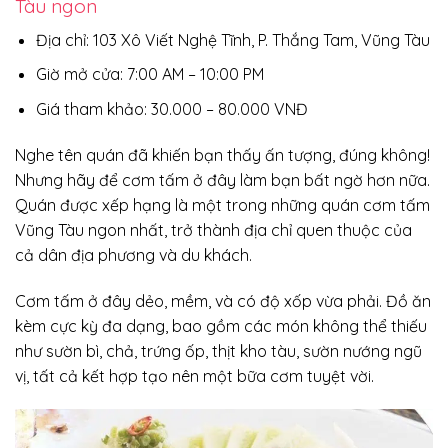
Tàu ngon
Địa chỉ: 103 Xô Viết Nghệ Tĩnh, P. Thắng Tam, Vũng Tàu
Giờ mở cửa: 7:00 AM – 10:00 PM
Giá tham khảo: 30.000 – 80.000 VNĐ
Nghe tên quán đã khiến bạn thấy ấn tượng, đúng không!
Nhưng hãy để cơm tấm ở đây làm bạn bất ngờ hơn nữa.
Quán được xếp hạng là một trong những quán cơm tấm
Vũng Tàu ngon nhất, trở thành địa chỉ quen thuộc của
cả dân địa phương và du khách.
Cơm tấm ở đây dẻo, mềm, và có độ xốp vừa phải. Đồ ăn
kèm cực kỳ đa dạng, bao gồm các món không thể thiếu
như sườn bì, chả, trứng ốp, thịt kho tàu, sườn nướng ngũ
vị, tất cả kết hợp tạo nên một bữa cơm tuyệt vời.