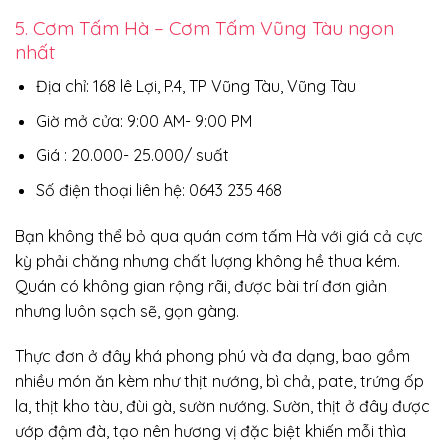
5. Cơm Tấm Hà – Cơm Tấm Vũng Tàu ngon
nhất
Địa chỉ: 168 lê Lợi, P.4, TP Vũng Tàu, Vũng Tàu
Giờ mở cửa: 9:00 AM- 9:00 PM
Giá : 20.000- 25.000/ suất
Số điện thoại liên hệ: 0643 235 468
Bạn không thể bỏ qua quán cơm tấm Hà với giá cả cực
kỳ phải chăng nhưng chất lượng không hề thua kém.
Quán có không gian rộng rãi, được bài trí đơn giản
nhưng luôn sạch sẽ, gọn gàng.
Thực đơn ở đây khá phong phú và đa dạng, bao gồm
nhiều món ăn kèm như thịt nướng, bì chả, pate, trứng ốp
la, thịt kho tàu, đùi gà, sườn nướng. Sườn, thịt ở đây được
ướp đậm đà, tạo nên hương vị đặc biệt khiến mỗi thìa