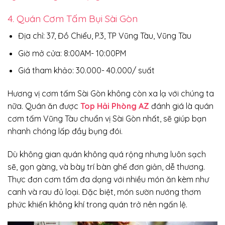
4. Quán Cơm Tấm Bụi Sài Gòn
Địa chỉ: 37, Đồ Chiểu, P.3, TP Vũng Tàu, Vũng Tàu
Giờ mở cửa: 8:00AM- 10:00PM
Giá tham khảo: 30.000- 40.000/ suất
Hương vị cơm tấm Sài Gòn không còn xa lạ với chúng ta
nữa. Quán ăn được
Top Hải Phòng AZ
đánh giá là quán
cơm tấm Vũng Tàu chuẩn vị Sài Gòn nhất, sẽ giúp bạn
nhanh chóng lấp đầy bụng đói.
Dù không gian quán không quá rộng nhưng luôn sạch
sẽ, gọn gàng, và bày trí bàn ghế đơn giản, dễ thương.
Thực đơn cơm tấm đa dạng với nhiều món ăn kèm như
canh và rau đủ loại. Đặc biệt, món sườn nướng thơm
phức khiến không khí trong quán trở nên ngấn lệ.