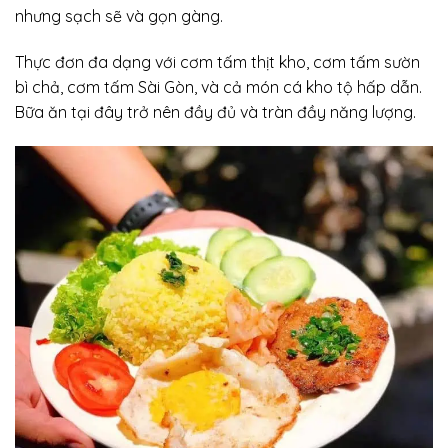
nhưng sạch sẽ và gọn gàng.
Thực đơn đa dạng với cơm tấm thịt kho, cơm tấm sườn
bì chả, cơm tấm Sài Gòn, và cả món cá kho tộ hấp dẫn.
Bữa ăn tại đây trở nên đầy đủ và tràn đầy năng lượng.