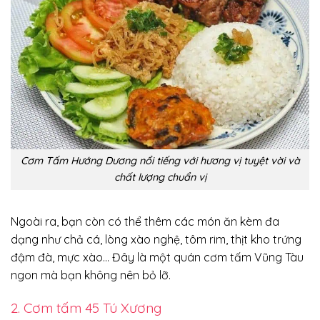
Cơm Tấm Hướng Dương nổi tiếng với hương vị tuyệt vời và
chất lượng chuẩn vị
Ngoài ra, bạn còn có thể thêm các món ăn kèm đa
dạng như chả cá, lòng xào nghệ, tôm rim, thịt kho trứng
đậm đà, mực xào… Đây là một quán cơm tấm Vũng Tàu
ngon mà bạn không nên bỏ lỡ.
2. Cơm tấm 45 Tú Xương