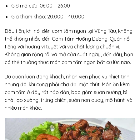
Giờ mở cửa: 06:00 – 26:00
Giá tham khảo: 20,000 – 40,000
Đầu tiên, khi nói đến cơm tấm ngon tại Vũng Tàu, không
thể không nhắc đến Cơm Tấm Hướng Dương. Quán nổi
tiếng với hương vị tuyệt vời và chất lượng chuẩn vị.
Không gian rộng rãi và mở cửa suốt ngày, đến đây, bạn
có thể thưởng thức món cơm tấm ngon bất cứ lúc nào.
Dù quán luôn đông khách, nhân viên phục vụ nhiệt tình,
nhưng đôi khi cũng phải chờ đợi một chút. Món ăn kèm
cơm tấm ở đây rất hấp dẫn, bao gồm sườn nướng, bì
chả, lạp xưởng, trứng chiên, sườn non quay, mỡ hành và
nhiều món khác.