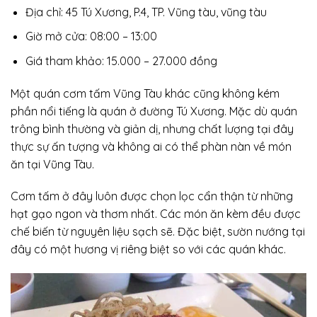
Địa chỉ: 45 Tú Xương, P.4, TP. Vũng tàu, vũng tàu
Giờ mở cửa: 08:00 – 13:00
Giá tham khảo: 15.000 – 27.000 đồng
Một quán cơm tấm Vũng Tàu khác cũng không kém
phần nổi tiếng là quán ở đường Tú Xương. Mặc dù quán
trông bình thường và giản dị, nhưng chất lượng tại đây
thực sự ấn tượng và không ai có thể phàn nàn về món
ăn tại Vũng Tàu.
Cơm tấm ở đây luôn được chọn lọc cẩn thận từ những
hạt gạo ngon và thơm nhất. Các món ăn kèm đều được
chế biến từ nguyên liệu sạch sẽ. Đặc biệt, sườn nướng tại
đây có một hương vị riêng biệt so với các quán khác.