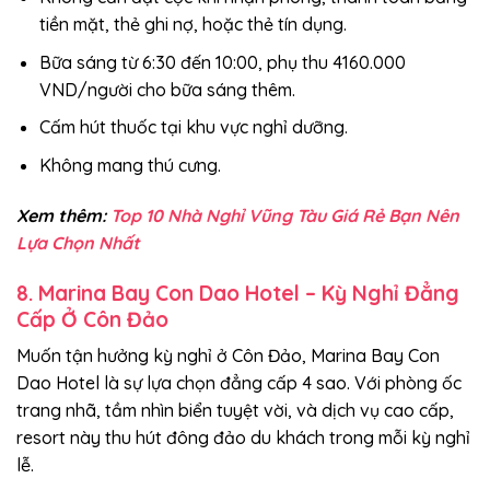
tiền mặt, thẻ ghi nợ, hoặc thẻ tín dụng.
Bữa sáng từ 6:30 đến 10:00, phụ thu 4160.000
VND/người cho bữa sáng thêm.
Cấm hút thuốc tại khu vực nghỉ dưỡng.
Không mang thú cưng.
Xem thêm:
Top 10 Nhà Nghỉ Vũng Tàu Giá Rẻ Bạn Nên
Lựa Chọn Nhất
8. Marina Bay Con Dao Hotel – Kỳ Nghỉ Đẳng
Cấp Ở Côn Đảo
Muốn tận hưởng kỳ nghỉ ở Côn Đảo, Marina Bay Con
Dao Hotel là sự lựa chọn đẳng cấp 4 sao. Với phòng ốc
trang nhã, tầm nhìn biển tuyệt vời, và dịch vụ cao cấp,
resort này thu hút đông đảo du khách trong mỗi kỳ nghỉ
lễ.