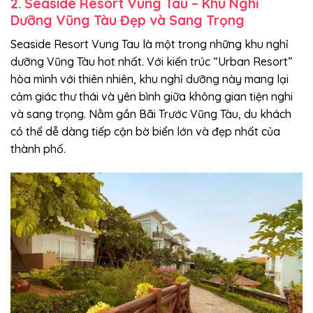
2. Seaside Resort Vung Tau – Khu Nghỉ
Dưỡng Vũng Tàu Đẹp và Sang Trọng
Seaside Resort Vung Tau là một trong những khu nghỉ
dưỡng Vũng Tàu hot nhất. Với kiến trúc “Urban Resort”
hòa mình với thiên nhiên, khu nghỉ dưỡng này mang lại
cảm giác thư thái và yên bình giữa không gian tiện nghi
và sang trọng. Nằm gần Bãi Trước Vũng Tàu, du khách
có thể dễ dàng tiếp cận bờ biển lớn và đẹp nhất của
thành phố.