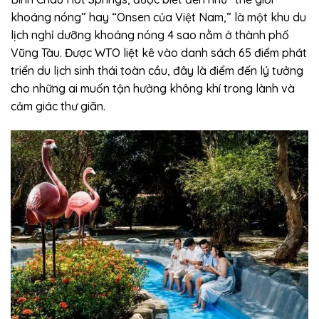
khoáng nóng” hay “Onsen của Việt Nam,” là một khu du
lịch nghỉ dưỡng khoáng nóng 4 sao nằm ở thành phố
Vũng Tàu. Được WTO liệt kê vào danh sách 65 điểm phát
triển du lịch sinh thái toàn cầu, đây là điểm đến lý tưởng
cho những ai muốn tận hưởng không khí trong lành và
cảm giác thư giãn.