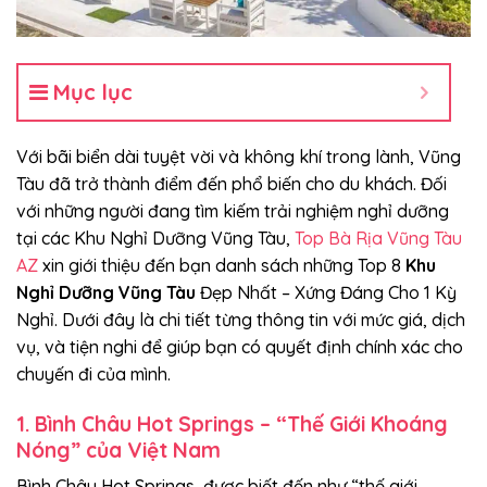
Mục lục
Với bãi biển dài tuyệt vời và không khí trong lành, Vũng
Tàu đã trở thành điểm đến phổ biến cho du khách. Đối
với những người đang tìm kiếm trải nghiệm nghỉ dưỡng
tại các Khu Nghỉ Dưỡng Vũng Tàu,
Top Bà Rịa Vũng Tàu
AZ
xin giới thiệu đến bạn danh sách những Top 8
Khu
Nghỉ Dưỡng Vũng Tàu
Đẹp Nhất – Xứng Đáng Cho 1 Kỳ
Nghỉ. Dưới đây là chi tiết từng thông tin với mức giá, dịch
vụ, và tiện nghi để giúp bạn có quyết định chính xác cho
chuyến đi của mình.
1. Bình Châu Hot Springs – “Thế Giới Khoáng
Nóng” của Việt Nam
Bình Châu Hot Springs, được biết đến như “thế giới