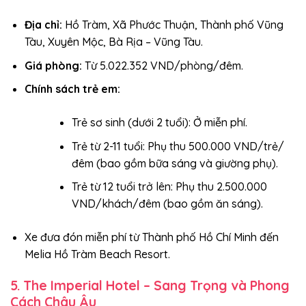
Địa chỉ:
Hồ Tràm, Xã Phước Thuận, Thành phố Vũng
Tàu, Xuyên Mộc, Bà Rịa – Vũng Tàu.
Giá phòng:
Từ 5.022.352 VND/phòng/đêm.
Chính sách trẻ em:
Trẻ sơ sinh (dưới 2 tuổi): Ở miễn phí.
Trẻ từ 2-11 tuổi: Phụ thu 500.000 VND/trẻ/
đêm (bao gồm bữa sáng và giường phụ).
Trẻ từ 12 tuổi trở lên: Phụ thu 2.500.000
VND/khách/đêm (bao gồm ăn sáng).
Xe đưa đón miễn phí từ Thành phố Hồ Chí Minh đến
Melia Hồ Tràm Beach Resort.
5. The Imperial Hotel – Sang Trọng và Phong
Cách Châu Âu