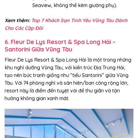
Seaview, không thể kèm giường phụ).
Xem thêm:
Top 7 Khách Sạn Tình Yêu Vũng Tàu Dành
Cho Các Cặp Đôi
6. Fleur De Lys Resort & Spa Long Hải –
Santorini Giữa Vũng Tàu
Fleur De Lys Resort & Spa Long Hải là một trong những
khu nghỉ dưỡng Vũng Tàu, với kiến trúc Địa Trung Hải,
tạo nên bức tranh giống như “tiểu Santorini” giữa Vũng
Tàu. Với 74 phòng nghỉ và sân hiên/ban công rộng lớn,
resort này là điểm đến tuyệt vời để thư giãn và tận
hưởng không gian xanh mát.