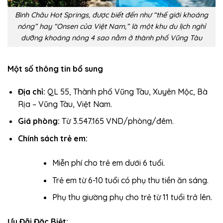
Bình Châu Hot Springs, được biết đến như “thế giới khoáng
nóng” hay “Onsen của Việt Nam,” là một khu du lịch nghỉ
dưỡng khoáng nóng 4 sao nằm ở thành phố Vũng Tàu
Một số thông tin bổ sung
Địa chỉ:
QL 55, Thành phố Vũng Tàu, Xuyên Mộc, Bà
Rịa – Vũng Tàu, Việt Nam.
Giá phòng:
Từ 3.547.165 VND/phòng/đêm.
Chính sách trẻ em:
Miễn phí cho trẻ em dưới 6 tuổi.
Trẻ em từ 6-10 tuổi có phụ thu tiền ăn sáng.
Phụ thu giường phụ cho trẻ từ 11 tuổi trở lên.
Ưu Đãi Đặc Biệt: