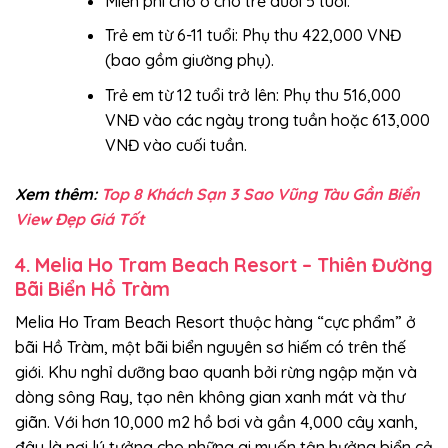
Miễn phí chỗ ở cho trẻ dưới 5 tuổi.
Trẻ em từ 6-11 tuổi: Phụ thu 422,000 VNĐ
(bao gồm giường phụ).
Trẻ em từ 12 tuổi trở lên: Phụ thu 516,000
VNĐ vào các ngày trong tuần hoặc 613,000
VNĐ vào cuối tuần.
Xem thêm:
Top 8 Khách Sạn 3 Sao Vũng Tàu Gần Biển
View Đẹp Giá Tốt
4. Melia Ho Tram Beach Resort – Thiên Đường
Bãi Biển Hồ Tràm
Melia Ho Tram Beach Resort thuộc hàng “cực phẩm” ở
bãi Hồ Tràm, một bãi biển nguyên sơ hiếm có trên thế
giới. Khu nghỉ dưỡng bao quanh bởi rừng ngập mặn và
dòng sông Ray, tạo nên không gian xanh mát và thư
giãn. Với hơn 10,000 m2 hồ bơi và gần 4,000 cây xanh,
đây là nơi lý tưởng cho những ai muốn tận hưởng biển cả