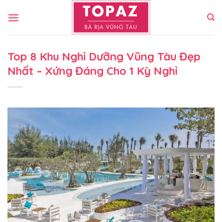
Bỏ
qua
nội
dung
Top 8 Khu Nghỉ Dưỡng Vũng Tàu Đẹp
Nhất – Xứng Đáng Cho 1 Kỳ Nghỉ