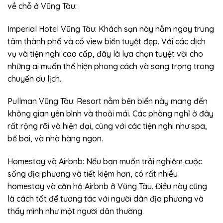
về chỗ ở Vũng Tàu:
Imperial Hotel Vũng Tàu: Khách sạn này nằm ngay trung
tâm thành phố và có view biển tuyệt đẹp. Với các dịch
vụ và tiện nghi cao cấp, đây là lựa chọn tuyệt vời cho
những ai muốn thể hiện phong cách và sang trọng trong
chuyến du lịch.
Pullman Vũng Tàu: Resort nằm bên biển này mang đến
không gian yên bình và thoải mái. Các phòng nghỉ ở đây
rất rộng rãi và hiện đại, cùng với các tiện nghi như spa,
bể bơi, và nhà hàng ngon.
Homestay và Airbnb: Nếu bạn muốn trải nghiệm cuộc
sống địa phương và tiết kiệm hơn, có rất nhiều
homestay và căn hộ Airbnb ở Vũng Tàu. Điều này cũng
là cách tốt để tương tác với người dân địa phương và
thấy mình như một người dân thường.