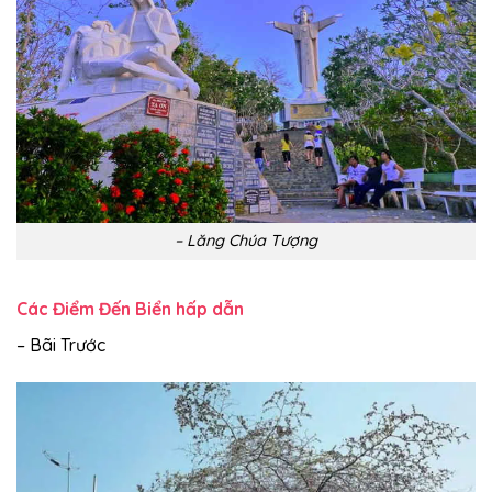
– Lăng Chúa Tượng
Các Điểm Đến Biển hấp dẫn
– Bãi Trước