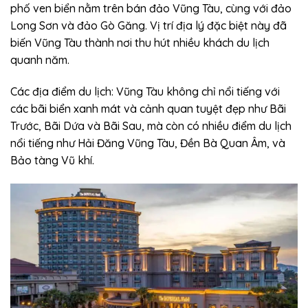
phố ven biển nằm trên bán đảo Vũng Tàu, cùng với đảo
Long Sơn và đảo Gò Găng. Vị trí địa lý đặc biệt này đã
biến Vũng Tàu thành nơi thu hút nhiều khách du lịch
quanh năm.
Các địa điểm du lịch: Vũng Tàu không chỉ nổi tiếng với
các bãi biển xanh mát và cảnh quan tuyệt đẹp như Bãi
Trước, Bãi Dứa và Bãi Sau, mà còn có nhiều điểm du lịch
nổi tiếng như Hải Đăng Vũng Tàu, Đền Bà Quan Âm, và
Bảo tàng Vũ khí.