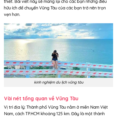
thiết. Bài viết này sẽ mang lại cho các bạn những điều
hữu ích để chuyến Vũng Tàu của các bạn trở nên trọn
vẹn hơn.
kinh nghiệm du lịch vũng tàu
Vài nét tổng quan về Vũng Tàu
Vị trí địa lý: Thành phố Vũng Tàu nằm ở miền Nam Việt
Nam, cách TP.HCM khoảng 125 km. Đây là một thành