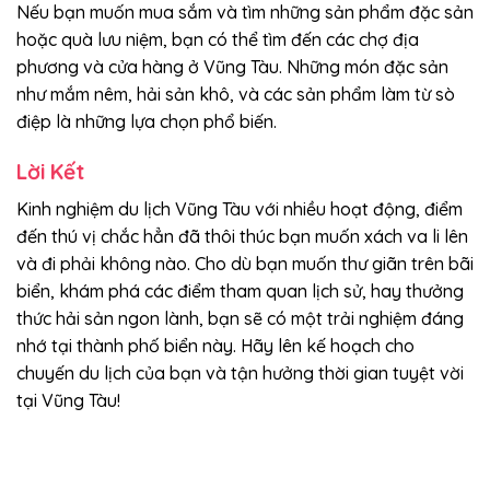
Nếu bạn muốn mua sắm và tìm những sản phẩm đặc sản
hoặc quà lưu niệm, bạn có thể tìm đến các chợ địa
phương và cửa hàng ở Vũng Tàu. Những món đặc sản
như mắm nêm, hải sản khô, và các sản phẩm làm từ sò
điệp là những lựa chọn phổ biến.
Lời Kết
Kinh nghiệm du lịch Vũng Tàu với nhiều hoạt động, điểm
đến thú vị chắc hẳn đã thôi thúc bạn muốn xách va li lên
và đi phải không nào. Cho dù bạn muốn thư giãn trên bãi
biển, khám phá các điểm tham quan lịch sử, hay thưởng
thức hải sản ngon lành, bạn sẽ có một trải nghiệm đáng
nhớ tại thành phố biển này. Hãy lên kế hoạch cho
chuyến du lịch của bạn và tận hưởng thời gian tuyệt vời
tại Vũng Tàu!