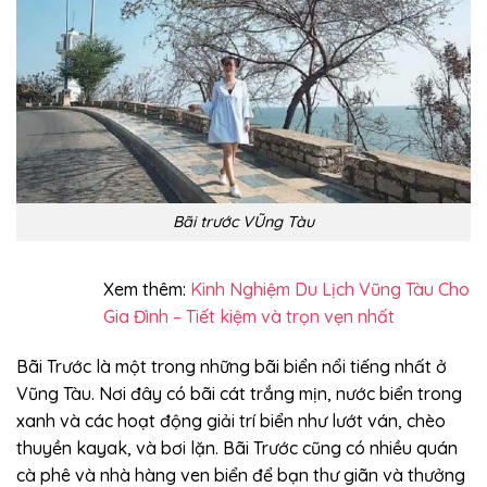
Bãi trước VŨng Tàu
Xem thêm:
Kinh Nghiệm Du Lịch Vũng Tàu Cho
Gia Đình – Tiết kiệm và trọn vẹn nhất
Bãi Trước là một trong những bãi biển nổi tiếng nhất ở
Vũng Tàu. Nơi đây có bãi cát trắng mịn, nước biển trong
xanh và các hoạt động giải trí biển như lướt ván, chèo
thuyền kayak, và bơi lặn. Bãi Trước cũng có nhiều quán
cà phê và nhà hàng ven biển để bạn thư giãn và thưởng