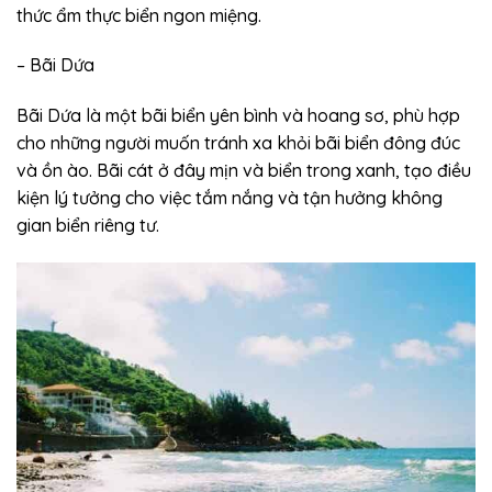
thức ẩm thực biển ngon miệng.
– Bãi Dứa
Bãi Dứa là một bãi biển yên bình và hoang sơ, phù hợp
cho những người muốn tránh xa khỏi bãi biển đông đúc
và ồn ào. Bãi cát ở đây mịn và biển trong xanh, tạo điều
kiện lý tưởng cho việc tắm nắng và tận hưởng không
gian biển riêng tư.