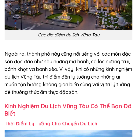
Các địa điểm du lịch Vũng Tàu
Ngoài ra, thành phố này cũng nổi tiếng với các món đặc
sản độc đáo như hàu nướng mỡ hành, cá lóc nướng trui,
bánh khọt và bánh xèo. Vì vậy, khi có những kinh nghiệm
du lịch Vũng Tàu thì điểm đến lý tưởng cho những ai
muốn tận hưởng không gian biển cùng với vị trí lý tưởng
để thưởng thức ẩm thực đặc sản.
Kinh Nghiệm Du Lịch Vũng Tàu Có Thể Bạn Đã
Biết
Thời Điểm Lý Tưởng Cho Chuyến Du Lịch