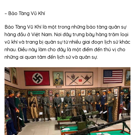
– Bảo Tàng Vũ Khí
Bảo Tàng Vũ Khí là một trong những bảo tàng quân sự
hàng đầu ở Việt Nam. Nơi đây trưng bày hàng trăm loại
vũ khí và trang bị quân sự từ nhiều giai đoạn lịch sử khác
nhau. Điều này làm cho đây là một điểm đến thú vị cho
những ai quan tâm đến lịch sử và quân sự.