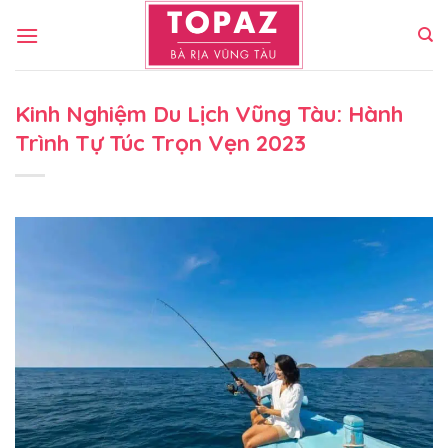
Bỏ
qua
nội
dung
Kinh Nghiệm Du Lịch Vũng Tàu: Hành
Trình Tự Túc Trọn Vẹn 2023