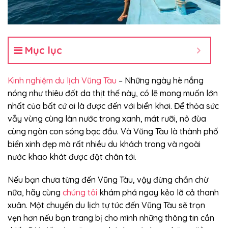
Mục lục
Kinh nghiệm du lịch Vũng Tàu
– Những ngày hè nắng
nóng như thiêu đốt da thịt thế này, có lẽ mong muốn lớn
nhất của bất cứ ai là được đến với biển khơi. Để thỏa sức
vẫy vùng cùng làn nước trong xanh, mát rưỡi, nô đùa
cùng ngàn con sóng bạc đầu. Và Vũng Tàu là thành phố
biển xinh đẹp mà rất nhiều du khách trong và ngoài
nước khao khát được đặt chân tới.
Nếu bạn chưa từng đến Vũng Tàu, vậy đừng chần chừ
nữa, hãy cùng
chúng tôi
khám phá ngay kẻo lỡ cả thanh
xuân. Một chuyến du lịch tự túc đến Vũng Tàu sẽ trọn
vẹn hơn nếu bạn trang bị cho mình những thông tin cần