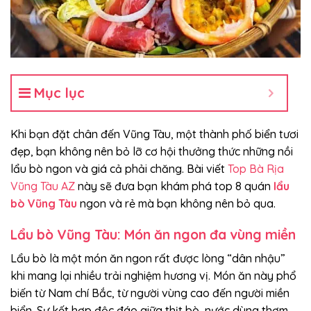
Mục lục
Khi bạn đặt chân đến Vũng Tàu, một thành phố biển tươi
đẹp, bạn không nên bỏ lỡ cơ hội thưởng thức những nồi
lẩu bò ngon và giá cả phải chăng. Bài viết
Top Bà Rịa
Vũng Tàu AZ
này sẽ đưa bạn khám phá top 8 quán
lẩu
bò Vũng Tàu
ngon và rẻ mà bạn không nên bỏ qua.
Lẩu bò Vũng Tàu: Món ăn ngon đa vùng miền
Lẩu bò là một món ăn ngon rất được lòng “dân nhậu”
khi mang lại nhiều trải nghiệm hương vị. Món ăn này phổ
biến từ Nam chí Bắc, từ người vùng cao đến người miền
biển. Sự kết hợp độc đáo giữa thịt bò, nước dùng thơm