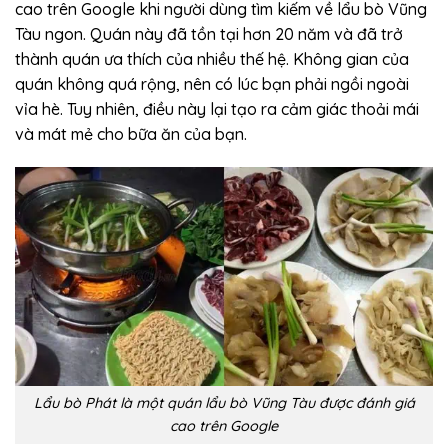
cao trên Google khi người dùng tìm kiếm về lẩu bò Vũng
Tàu ngon. Quán này đã tồn tại hơn 20 năm và đã trở
thành quán ưa thích của nhiều thế hệ. Không gian của
quán không quá rộng, nên có lúc bạn phải ngồi ngoài
vỉa hè. Tuy nhiên, điều này lại tạo ra cảm giác thoải mái
và mát mẻ cho bữa ăn của bạn.
Lẩu bò Phát là một quán lẩu bò Vũng Tàu được đánh giá
cao trên Google