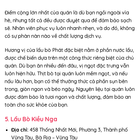
Điểm cộng lớn nhất của quán là dù bạn ngồi ngoài vỉa
hè, nhưng tất cả đều được duyệt qua để đảm bảo sạch
sẽ. Nhân viên phục vụ luôn nhanh nhẹn, và do đó, không
có sự phàn nàn nào về chất lượng dịch vụ.
Hương vị của lẩu bò Phát đặc biệt nằm ở phần nước lẩu,
được chế biến dựa trên một công thức riêng biệt của chủ
quán. Dù bạn ăn nhiều đến đâu, vị ngọt đặc trưng vẫn
luôn hiện hữu. Thịt bò tại quán luôn mềm ngọt, và nếu
nấu lâu hơn, bạn có thể thưởng thức cả phần sụn bên
trong, giòn ngon và béo ngậy. Nguyên liệu tại quán luôn
được đảm bảo là tươi ngon và chất lượng, đảm bảo an
toàn cho sức khỏe của bạn.
5. Lẩu Bò Kiều Nga
Địa chỉ:
458 Thống Nhất Mới, Phường 3, Thành phố
Vũng Tàu, Bà Rịa – Vũng Tàu