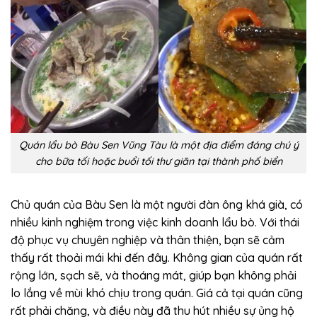
Quán lẩu bò Bàu Sen Vũng Tàu là một địa điểm đáng chú ý
cho bữa tối hoặc buổi tối thư giãn tại thành phố biển
Chủ quán của Bàu Sen là một người đàn ông khá già, có
nhiều kinh nghiệm trong việc kinh doanh lẩu bò. Với thái
độ phục vụ chuyên nghiệp và thân thiện, bạn sẽ cảm
thấy rất thoải mái khi đến đây. Không gian của quán rất
rộng lớn, sạch sẽ, và thoáng mát, giúp bạn không phải
lo lắng về mùi khó chịu trong quán. Giá cả tại quán cũng
rất phải chăng, và điều này đã thu hút nhiều sự ủng hộ