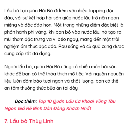
Lẩu bò tại quán Hải Bò đi kèm với nhiều topping độc
đáo, với sự kết hợp hải sản giúp nước lẩu trở nên ngon
miệng và độc đáo hơn. Một trong những điểm đặc biệt là
phần hành phi vàng, khi bạn bỏ vào nước lẩu, nó tạo ra
mùi thơm đặc trưng và vị béo ngậy, mang đến một trải
nghiệm ẩm thực độc đáo. Rau sống và củ quả cũng được
cung cấp rất đa dạng.
Ngoài lẩu bò, quán Hải Bò cũng có nhiều món hải sản
khác để bạn có thể thỏa thích mở tiệc. Với nguồn nguyên
liệu luôn đảm bảo tươi ngon và chất lượng, bạn có thể
an tâm thưởng thức bữa ăn tại đây.
Đọc thêm:
Top 10 Quán Lẩu Cá Khoai Vũng Tàu
Ngon Giá Rẻ Bình Dân Đông Khách Nhất
7. Lẩu bò Thùy Linh