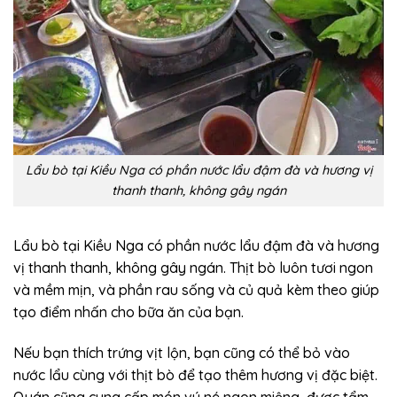
Lẩu bò tại Kiều Nga có phần nước lẩu đậm đà và hương vị
thanh thanh, không gây ngán
Lẩu bò tại Kiều Nga có phần nước lẩu đậm đà và hương
vị thanh thanh, không gây ngán. Thịt bò luôn tươi ngon
và mềm mịn, và phần rau sống và củ quả kèm theo giúp
tạo điểm nhấn cho bữa ăn của bạn.
Nếu bạn thích trứng vịt lộn, bạn cũng có thể bỏ vào
nước lẩu cùng với thịt bò để tạo thêm hương vị đặc biệt.
Quán cũng cung cấp món vú né ngon miệng, được tẩm