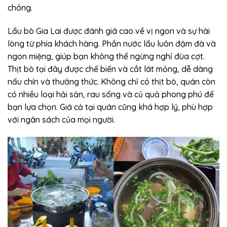
chóng.
Lẩu bò Gia Lai được đánh giá cao về vị ngon và sự hài
lòng từ phía khách hàng. Phần nước lẩu luôn đậm đà và
ngon miệng, giúp bạn không thể ngừng nghỉ đùa cợt.
Thịt bò tại đây được chế biến và cắt lát mỏng, dễ dàng
nấu chín và thưởng thức. Không chỉ có thịt bò, quán còn
có nhiều loại hải sản, rau sống và củ quả phong phú để
bạn lựa chọn. Giá cả tại quán cũng khá hợp lý, phù hợp
với ngân sách của mọi người.