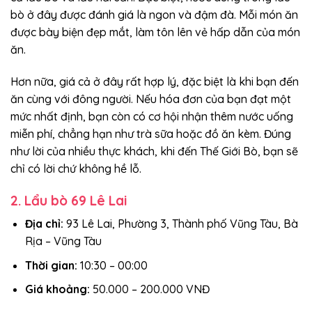
bò ở đây được đánh giá là ngon và đậm đà. Mỗi món ăn
được bày biện đẹp mắt, làm tôn lên vẻ hấp dẫn của món
ăn.
Hơn nữa, giá cả ở đây rất hợp lý, đặc biệt là khi bạn đến
ăn cùng với đông người. Nếu hóa đơn của bạn đạt một
mức nhất định, bạn còn có cơ hội nhận thêm nước uống
miễn phí, chẳng hạn như trà sữa hoặc đồ ăn kèm. Đúng
như lời của nhiều thực khách, khi đến Thế Giới Bò, bạn sẽ
chỉ có lời chứ không hề lỗ.
2. Lẩu bò 69 Lê Lai
Địa chỉ:
93 Lê Lai, Phường 3, Thành phố Vũng Tàu, Bà
Rịa – Vũng Tàu
Thời gian:
10:30 – 00:00
Giá khoảng:
50.000 – 200.000 VNĐ