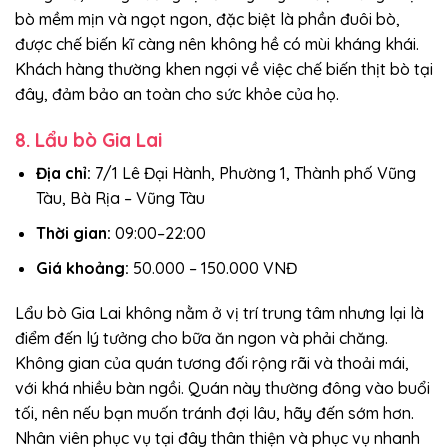
bò mềm mịn và ngọt ngon, đặc biệt là phần đuôi bò,
được chế biến kĩ càng nên không hề có mùi kháng khái.
Khách hàng thường khen ngợi về việc chế biến thịt bò tại
đây, đảm bảo an toàn cho sức khỏe của họ.
8. Lẩu bò Gia Lai
Địa chỉ:
7/1 Lê Đại Hành, Phường 1, Thành phố Vũng
Tàu, Bà Rịa – Vũng Tàu
Thời gian:
09:00–22:00
Giá khoảng:
50.000 – 150.000 VNĐ
Lẩu bò Gia Lai không nằm ở vị trí trung tâm nhưng lại là
điểm đến lý tưởng cho bữa ăn ngon và phải chăng.
Không gian của quán tương đối rộng rãi và thoải mái,
với khá nhiều bàn ngồi. Quán này thường đông vào buổi
tối, nên nếu bạn muốn tránh đợi lâu, hãy đến sớm hơn.
Nhân viên phục vụ tại đây thân thiện và phục vụ nhanh