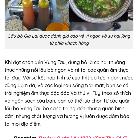
Lẩu bò Gia Lai được đánh giá cao về vị ngon và sự hài lòng
từ phía khách hàng
Khi đặt chân đến Vũng Tàu, đừng bỏ lỡ cơ hội thưởng
thức những nồi lẩu bò ngon và rẻ tại các quán ẩm thực
tại đây. Với sự kết hợp tinh tế của thịt bò tươi ngon, nước
dùng đậm đà, và các loại rau sống tươi mát, bạn sẽ có
trải nghiệm ẩm thực độc đáo và thú vị. Tùy theo sở thích
và ngân sách của bạn, bạn có thể lựa chọn từ các quán
lẩu bò Vũng Tàu bò sang trọng đến những quán bình
dân, nhưng chất lượng và hương vị luôn được đảm bảo
tại mọi địa điểm.
Đọc thêm:
Review Quán Lẩu 100k Vũng Tàu Có Gì