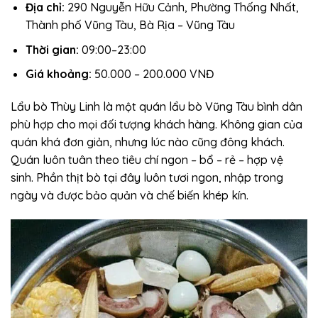
Địa chỉ:
290 Nguyễn Hữu Cảnh, Phường Thống Nhất,
Thành phố Vũng Tàu, Bà Rịa – Vũng Tàu
Thời gian:
09:00–23:00
Giá khoảng:
50.000 – 200.000 VNĐ
Lẩu bò Thùy Linh là một quán lẩu bò Vũng Tàu bình dân
phù hợp cho mọi đối tượng khách hàng. Không gian của
quán khá đơn giản, nhưng lúc nào cũng đông khách.
Quán luôn tuân theo tiêu chí ngon – bổ – rẻ – hợp vệ
sinh. Phần thịt bò tại đây luôn tươi ngon, nhập trong
ngày và được bảo quản và chế biến khép kín.