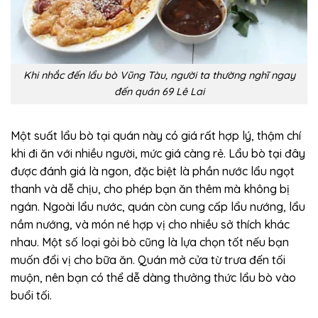
Khi nhắc đến lẩu bò Vũng Tàu, người ta thường nghĩ ngay
đến quán 69 Lê Lai
Một suất lẩu bò tại quán này có giá rất hợp lý, thậm chí
khi đi ăn với nhiều người, mức giá càng rẻ. Lẩu bò tại đây
được đánh giá là ngon, đặc biệt là phần nước lẩu ngọt
thanh và dễ chịu, cho phép bạn ăn thêm mà không bị
ngán. Ngoài lẩu nước, quán còn cung cấp lẩu nướng, lẩu
nầm nướng, và món né hợp vị cho nhiều sở thích khác
nhau. Một số loại gỏi bò cũng là lựa chọn tốt nếu bạn
muốn đổi vị cho bữa ăn. Quán mở cửa từ trưa đến tối
muộn, nên bạn có thể dễ dàng thưởng thức lẩu bò vào
buổi tối.