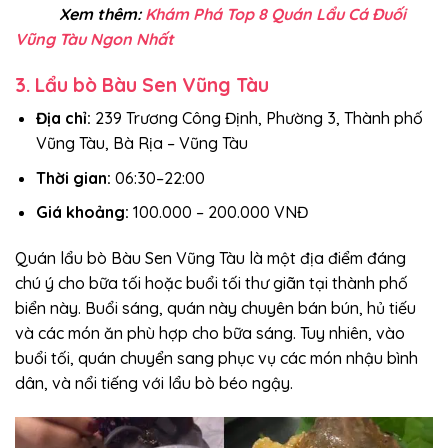
Xem thêm:
Khám Phá Top 8 Quán Lẩu Cá Đuối
Vũng Tàu Ngon Nhất
3. Lẩu bò Bàu Sen Vũng Tàu
Địa chỉ:
239 Trương Công Định, Phường 3, Thành phố
Vũng Tàu, Bà Rịa – Vũng Tàu
Thời gian:
06:30–22:00
Giá khoảng:
100.000 – 200.000 VNĐ
Quán lẩu bò Bàu Sen Vũng Tàu là một địa điểm đáng
chú ý cho bữa tối hoặc buổi tối thư giãn tại thành phố
biển này. Buổi sáng, quán này chuyên bán bún, hủ tiếu
và các món ăn phù hợp cho bữa sáng. Tuy nhiên, vào
buổi tối, quán chuyển sang phục vụ các món nhậu bình
dân, và nổi tiếng với lẩu bò béo ngậy.