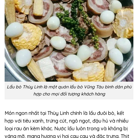
Lẩu bò Thùy Linh là một quán lẩu bò Vũng Tàu bình dân phù
hợp cho mọi đối tượng khách hàng
Món ngon nhất tại Thùy Linh chính là lẩu đuôi bò, kết
hợp với tiêu xanh, trứng cút, ngô ngọt, đậu hủ và nhiều
loại rau ăn kèm khác. Nước lẩu luôn trong và không bị
váng mỡ, mang hương vị hơi cay cay và đặc trưng. Thịt