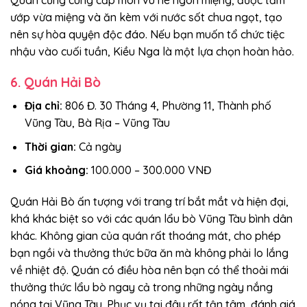
ướp vừa miệng và ăn kèm với nước sốt chua ngọt, tạo
nên sự hòa quyện độc đáo. Nếu bạn muốn tổ chức tiệc
nhậu vào cuối tuần, Kiều Nga là một lựa chọn hoàn hảo.
6. Quán Hải Bò
Địa chỉ:
806 Đ. 30 Tháng 4, Phường 11, Thành phố
Vũng Tàu, Bà Rịa – Vũng Tàu
Thời gian:
Cả ngày
Giá khoảng:
100.000 – 300.000 VNĐ
Quán Hải Bò ấn tượng với trang trí bắt mắt và hiện đại,
khá khác biệt so với các quán lẩu bò Vũng Tàu bình dân
khác. Không gian của quán rất thoáng mát, cho phép
bạn ngồi và thưởng thức bữa ăn mà không phải lo lắng
về nhiệt độ. Quán có điều hòa nên bạn có thể thoải mái
thưởng thức lẩu bò ngay cả trong những ngày nắng
nóng tại Vũng Tàu. Phục vụ tại đây rất tận tâm, đánh giá