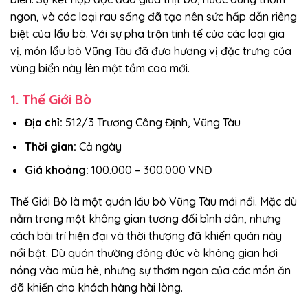
ngon, và các loại rau sống đã tạo nên sức hấp dẫn riêng
biệt của lẩu bò. Với sự pha trộn tinh tế của các loại gia
vị, món lẩu bò Vũng Tàu đã đưa hương vị đặc trưng của
vùng biển này lên một tầm cao mới.
1. Thế Giới Bò
Địa chỉ:
512/3 Trương Công Định, Vũng Tàu
Thời gian:
Cả ngày
Giá khoảng:
100.000 – 300.000 VNĐ
Thế Giới Bò là một quán lẩu bò Vũng Tàu mới nổi. Mặc dù
nằm trong một không gian tương đối bình dân, nhưng
cách bài trí hiện đại và thời thượng đã khiến quán này
nổi bật. Dù quán thường đông đúc và không gian hơi
nóng vào mùa hè, nhưng sự thơm ngon của các món ăn
đã khiến cho khách hàng hài lòng.