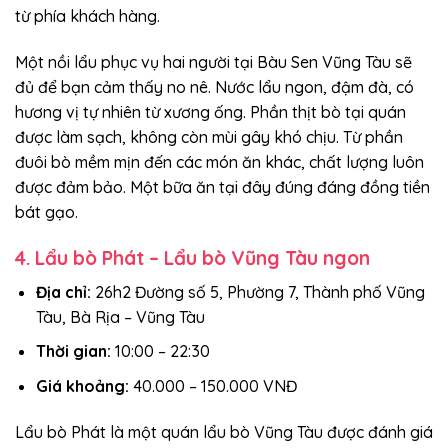
từ phía khách hàng.
Một nồi lẩu phục vụ hai người tại Bàu Sen Vũng Tàu sẽ
đủ để bạn cảm thấy no nê. Nước lẩu ngon, đậm đà, có
hương vị tự nhiên từ xương ống. Phần thịt bò tại quán
được làm sạch, không còn mùi gây khó chịu. Từ phần
đuôi bò mềm mịn đến các món ăn khác, chất lượng luôn
được đảm bảo. Một bữa ăn tại đây đúng đáng đồng tiền
bát gạo.
4. Lẩu bò Phát – Lẩu bò Vũng Tàu ngon
Địa chỉ:
26h2 Đường số 5, Phường 7, Thành phố Vũng
Tàu, Bà Rịa – Vũng Tàu
Thời gian:
10:00 – 22:30
Giá khoảng:
40.000 – 150.000 VNĐ
Lẩu bò Phát là một quán lẩu bò Vũng Tàu được đánh giá