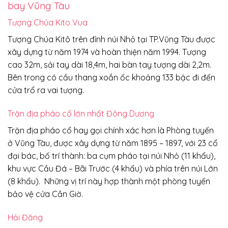
bay Vũng Tàu
Tượng Chúa Kito Vua
Tượng Chúa Kitô trên đỉnh núi Nhỏ tại TP.Vũng Tàu được
xây dựng từ năm 1974 và hoàn thiện năm 1994. Tượng
cao 32m, sải tay dài 18,4m, hai bàn tay tượng dài 2,2m.
Bên trong có cầu thang xoắn ốc khoảng 133 bậc đi đến
cửa trổ ra vai tượng.
Trận địa pháo cổ lớn nhất Đông Dương
Trận địa pháo cổ hay gọi chính xác hơn là Phòng tuyến
ở Vũng Tàu, được xây dựng từ năm 1895 – 1897, với 23 cổ
đại bác, bố trí thành: ba cụm pháo tại núi Nhỏ (11 khẩu),
khu vực Cầu Đá – Bãi Trước (4 khẩu) và phía trên núi Lớn
(8 khẩu). Những vị trí này hợp thành một phòng tuyến
bảo vệ cửa Cần Giờ.
Hải Đăng