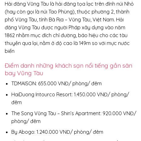
Hải đăng Vũng Tàu là hải đăng tọa lạc trên đỉnh núi Nhỏ
(hay còn gọi là núi Tao Phùng), thuộc phường 2, thành
phố Vũng Tàu, tỉnh Bà Rịa – Vũng Tàu, Việt Nam. Hải
đăng Vũng Tàu được người Pháp xây dựng vào năm
1862 nhằm mục đích chỉ đường, báo hiệu cho các tàu
thuyền qua lại, nằm ở độ cao là 149m so với mực nước
biển
Điểm danh những khách sạn nổi tiếng gần sân
bay Vũng Tàu
TDMAISON: 655.000 VNĐ/ phòng/ đêm
HaiDuong Intourco Resort: 1.450.000 VNĐ/ phòng/
đêm
The Song Vũng Tàu – Shin’s Apartment: 920.000 VNĐ/
phòng/ đêm
By Abogo: 1.240.000 VNĐ/ phòng/ đêm