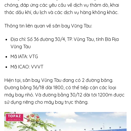
chóng, đáp ứng các yêu cầu về dịch vụ thăm dò, khai
thác dầu khí, du lịch và các dịch vụ hàng không khác.
Thông tin liên quan về sân bay Vũng Tàu:
Địa chỉ: Số 36 đường 30/4, TP. Vũng Tàu, tỉnh Bà Rịa
Vũng Tàu
Mã IATA: VTG
Mã ICAO: VVVT
Hiện tại, sân bay Vũng Tàu đang có 2 đường băng.
Đường bằng 36/18 dài 1800, có thể tiếp cận các loại
máy bay nhỏ. Và đường bằng 30/12 dài tới 1200m được
sử dụng riêng cho máy bay trực thăng.