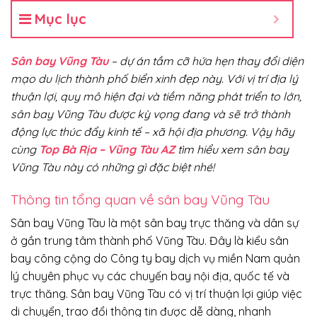
Mục lục
Sân bay Vũng Tàu
– dự án tầm cỡ hứa hẹn thay đổi diện
mạo du lịch thành phố biển xinh đẹp này. Với vị trí địa lý
thuận lợi, quy mô hiện đại và tiềm năng phát triển to lớn,
sân bay Vũng Tàu được kỳ vọng đang và sẽ trở thành
động lực thúc đẩy kinh tế – xã hội địa phương. Vậy hãy
cùng
Top Bà Rịa – Vũng Tàu AZ
tìm hiểu xem sân bay
Vũng Tàu này có những gì đặc biệt nhé!
Thông tin tổng quan về sân bay Vũng Tàu
Sân bay Vũng Tàu là một sân bay trực thăng và dân sự
ở gần trung tâm thành phố Vũng Tàu. Đây là kiểu sân
bay công cộng do Công ty bay dịch vụ miền Nam quản
lý chuyên phục vụ các chuyến bay nội địa, quốc tế và
trực thăng. Sân bay Vũng Tàu có vị trí thuận lợi giúp việc
di chuyển, trao đổi thông tin được dễ dàng, nhanh