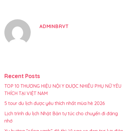
ADMINBRVT
Recent Posts
TOP 10 THƯƠNG HIỆU NỘI Y ĐƯỢC NHIỀU PHỤ NỮ YÊU
THÍCH TẠI VIỆT NAM
5 tour du lịch được yêu thích nhất mùa hè 2026
Lịch trình du lịch Nhật Bản tự túc cho chuyến đi đáng
nhớ
Xu hướng “sống xanh” đô thị: Vì sao xe đạp trợ lực điện