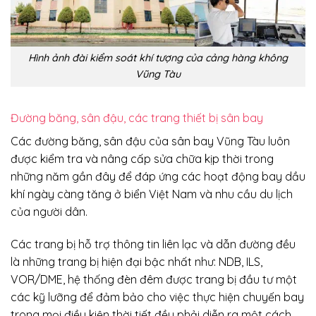
Hình ảnh đài kiểm soát khí tượng của cảng hàng không
Vũng Tàu
Đường băng, sân đậu, các trang thiết bị sân bay
Các đường băng, sân đậu của sân bay Vũng Tàu luôn
được kiểm tra và nâng cấp sửa chữa kịp thời trong
những năm gần đây để đáp ứng các hoạt động bay dầu
khí ngày càng tăng ở biển Việt Nam và nhu cầu du lịch
của người dân.
Các trang bị hỗ trợ thông tin liên lạc và dẫn đường đều
là những trang bị hiện đại bậc nhất như: NDB, ILS,
VOR/DME, hệ thống đèn đêm được trang bị đầu tư một
các kỹ lưỡng để đảm bảo cho việc thực hiện chuyến bay
trong mọi điều kiện thời tiết đều phải diễn ra một cách